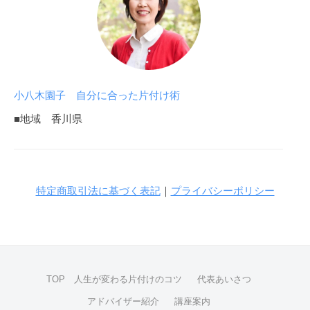
よ
く
、
普
通
の
小八木園子 自分に合った片付け術
家
■地域 香川県
の
オ
ン
ラ
特定商取引法に基づく表記
｜
プライバシーポリシー
イ
ン
で
出
来
TOP 人生が変わる片付けのコツ
代表あいさつ
る
片
アドバイザー紹介
講座案内