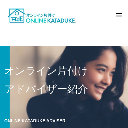
オ
コ
ン
ン
ラ
メ
テ
ニ
イ
ュ
ン
ン
ー
オ
モ
で
ツ
ン
デ
片
へ
ル
ラ
付
四
ス
ハ
イ
け
キ
ウ
国
ン
ッ
ス
オンライン片付け
で
地
の
プ
片
よ
方
付
アドバイザー紹介
う
け
2023
by
な
年
support
お
10
し
月
ゃ
ONLINE KATADUKE ADVISER
9
れ
日