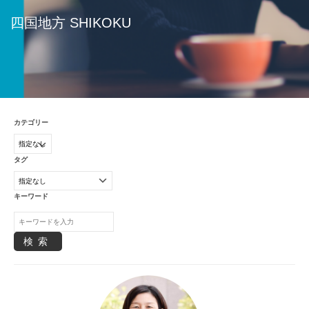
な
四国地方 SHIKOKU
家
も
素
敵
で
す
カテゴリー
が
、
日
タグ
常
を
キーワード
少
し
検索
で
も
心
地