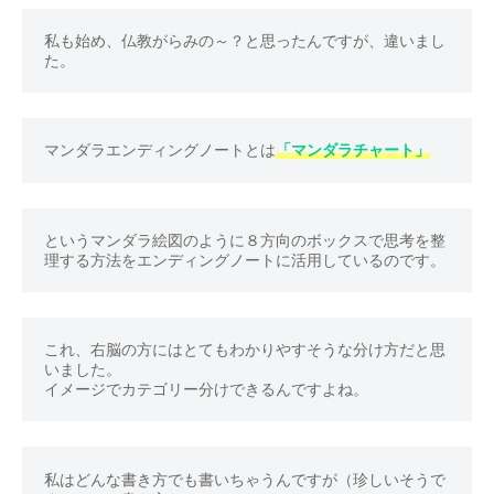
よ
く
私も始め、仏教がらみの～？と思ったんですが、違いまし
、
普
通
の
マンダラエンディングノートとは
「マンダラチャート」
家
の
オ
というマンダラ絵図のように８方向のボックスで思考を整
ン
ラ
イ
ン
これ、右脳の方にはとてもわかりやすそうな分け方だと思
で
いました。

出
来
る
片
私はどんな書き方でも書いちゃうんですが（珍しいそうで