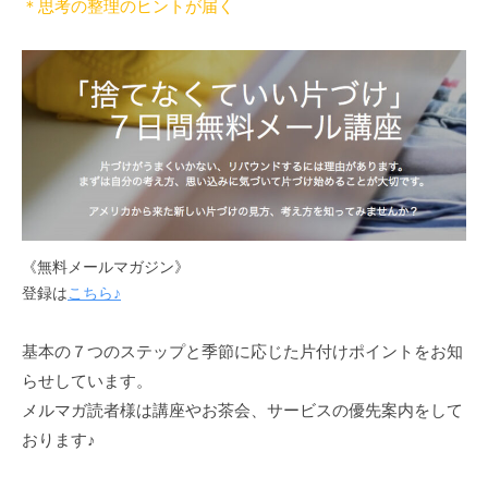
＊思考の整理のヒントが届く
。
《無料メールマガジン》
登録は
こちら♪
基本の７つのステップと季節に応じた片付けポイントをお知
らせしています。
メルマガ読者様は講座やお茶会、サービスの優先案内をして
おります♪