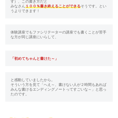
す）、この書き方だと

付
みなさん
１００％書き終えることができる
そうです。とい
け
うよりできます！
の
体
験
体験講座でもファシリテーターの講座でも書くことが苦手
・
コ
ツ
や
「初めてちゃんと書けた～」
様
子
を
と感動していましたから。

お
そういう方を見て「へえ～、書けない人が２時間もあれば
伝
みんな書けるエンディングノートってすごいな～」と思っ
え
し
ま
す