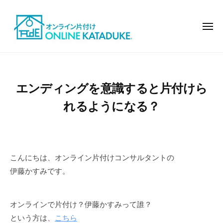
オ
コ
ン
ン
ラ
メ
テ
ニ
イ
ュ
ン
ン
ー
オ
モ
で
ツ
ン
デ
片
へ
ル
ラ
付
エンディングを意識すると片付けら
ス
ハ
イ
け
キ
ウ
れるようになる？
ン
ッ
ス
で
の
プ
片
よ
付
う
こんにちは、オンライン片付けコンサルタントの
け
な
伊藤かすみです。
お
し
ゃ
オンラインで片付け？伊藤かすみって誰？
れ
という方は、
こちら