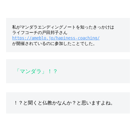
な
家
も
素
私がマンダラエンディングノートを知ったきっかけは

敵
ライフコーチの戸田邦子さん
https://ameblo.jp/hapiness-coaching/
で
す
が
、
日
「マンダラ」！？
常
を
少
し
で
も
心
地