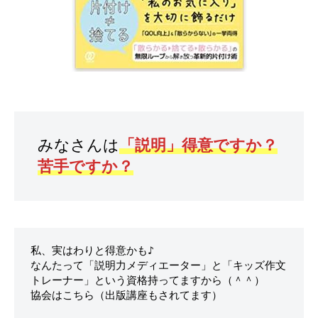
よ
く
、
普
通
の
家
の
みなさんは
「説明」得意ですか？
オ
苦手ですか？
ン
ラ
イ
ン
で
私、実はわりと得意かも♪

出
なんたって「説明力メディエーター」と「キッズ作文
来
トレーナー」という資格持ってますから（＾＾）

る
協会はこちら（出版講座もされてます）

片