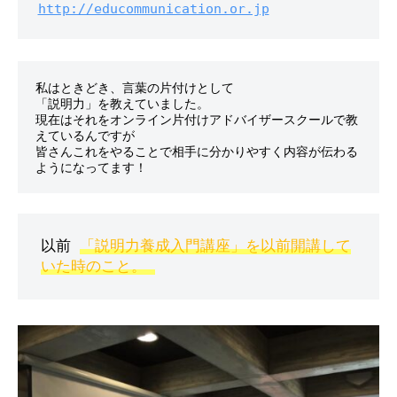
http://educommunication.or.jp
付
け
の
体
私はときどき、言葉の片付けとして

験
「説明力」を教えていました。

現在はそれをオンライン片付けアドバイザースクールで教
・
えているんですが

コ
皆さんこれをやることで相手に分かりやすく内容が伝わる
ツ
や
様
子
以前 
「説明力養成入門講座」を以前開講して
を
いた時のこと。 
お
伝
え
し
ま
す