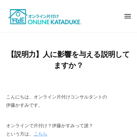
オ
コ
ン
ン
ラ
メ
テ
ニ
イ
ュ
ン
ン
ー
オ
モ
で
ツ
ン
デ
片
へ
ル
ラ
付
【説明力】人に影響を与える説明して
ス
ハ
イ
け
キ
ウ
ますか？
ン
ッ
ス
で
の
プ
片
よ
付
う
こんにちは、オンライン片付けコンサルタントの
け
な
伊藤かすみです。
お
し
ゃ
オンラインで片付け？伊藤かすみって誰？
れ
という方は、
こちら