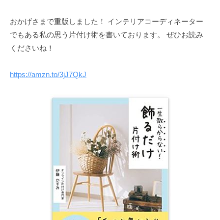
な
家
おかげさまで重版しました！ インテリアコーディネーター
も
でもある私の思う片付け術を書いております。 ぜひお読み
素
くださいね！
敵
で
https://amzn.to/3jJ7QkJ
す
が
、
日
常
を
少
し
で
も
心
地