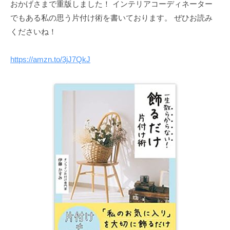
な
おかげさまで重版しました！ インテリアコーディネーター
家
でもある私の思う片付け術を書いております。 ぜひお読み
も
くださいね！
素
敵
https://amzn.to/3jJ7QkJ
で
す
が
、
日
常
を
少
し
で
も
心
地