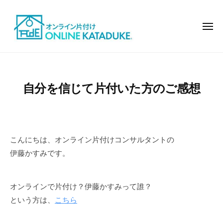
オ
コ
ン
ン
ラ
メ
テ
ニ
イ
ュ
ン
ン
ー
オ
モ
で
ツ
ン
デ
片
へ
ル
ラ
付
自分を信じて片付いた方のご感想
ス
ハ
イ
け
キ
ウ
ン
ッ
ス
で
の
プ
片
よ
こんにちは、オンライン片付けコンサルタントの
付
う
伊藤かすみです。
け
な
お
オンラインで片付け？伊藤かすみって誰？
し
という方は、
こちら
ゃ
れ