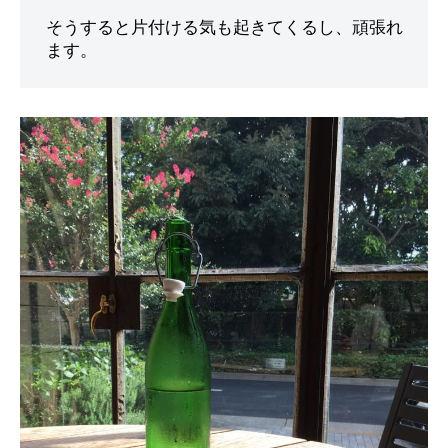
付
そうすると片付ける気も起きてくるし、頑張れ
け
の
体
験
・
コ
ツ
や
様
子
を
お
伝
え
し
ま
す