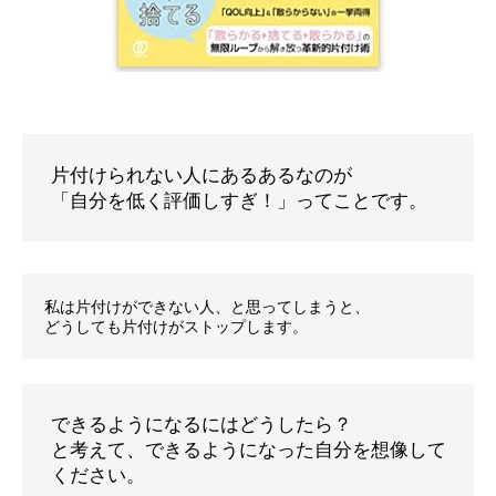
よ
く
、
普
通
の
片付けられない人にあるあるなのが 

家
の
オ
ン
ラ
私は片付けができない人、と思ってしまうと、

イ
ン
で
出
できるようになるにはどうしたら？

来
と考えて、できるようになった自分を想像して
る
ください。

片