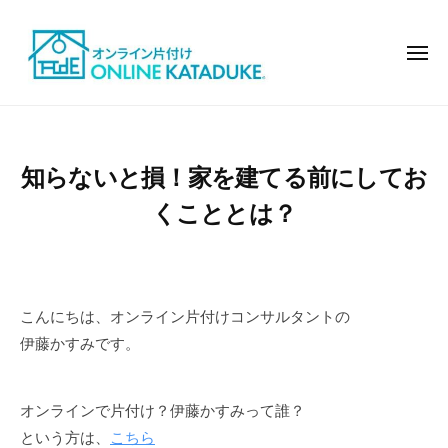
オ
コ
ン
ン
ラ
メ
テ
ニ
イ
ュ
ン
ン
ー
オ
モ
で
ツ
ン
デ
片
へ
ル
ラ
付
知らないと損！家を建てる前にしてお
ス
ハ
イ
け
キ
ウ
くこととは？
ン
ッ
ス
で
の
プ
片
よ
付
う
こんにちは、オンライン片付けコンサルタントの
け
な
伊藤かすみです。
お
し
ゃ
オンラインで片付け？伊藤かすみって誰？
れ
という方は、
こちら