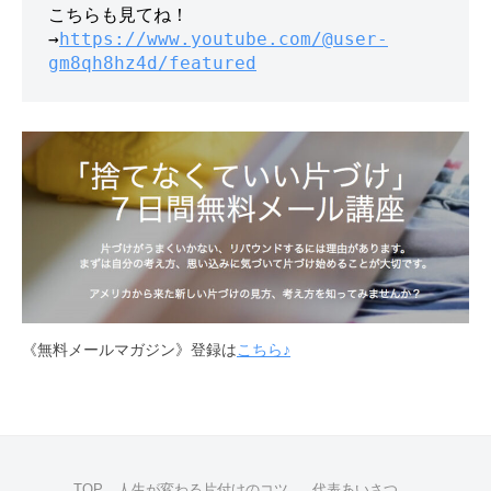
こちらも見てね！

→
https://www.youtube.com/@user-
gm8qh8hz4d/featured
《無料メールマガジン》登録は
こちら♪
TOP 人生が変わる片付けのコツ
代表あいさつ