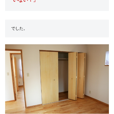
付
け
の
体
験
でした。
・
コ
ツ
や
様
子
を
お
伝
え
し
ま
す