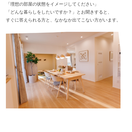
よ
「理想の部屋の状態をイメージしてください」
く
「どんな暮らしをしたいですか？」とお聞きすると、
、
すぐに答えられる方と、なかなか出てこない方がいます。
普
通
の
家
の
オ
ン
ラ
イ
ン
で
出
来
る
片