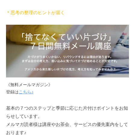
付
け
＊思考の整理のヒントが届く
の
体
験
・
コ
ツ
や
様
子
《無料メールマガジン》
を
登録は
こちら♪
お
伝
基本の７つのステップと季節に応じた片付けポイントをお知
え
し
らせしています。
ま
メルマガ読者様は講座やお茶会、サービスの優先案内をして
す
おります♪