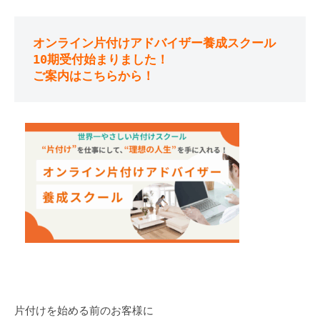
な
家
も
オンライン片付けアドバイザー養成スクール
10期受付始まりました！
素
ご案内はこちらから！
敵
で
す
が
、
日
常
を
少
し
で
も
心
地
片付けを始める前のお客様に