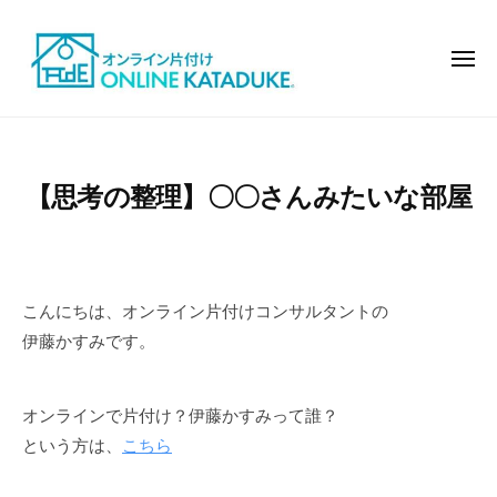
オ
コ
ン
ン
ラ
メ
テ
ニ
イ
ュ
ン
ン
ー
オ
モ
で
ツ
ン
デ
片
へ
ル
ラ
付
【思考の整理】〇〇さんみたいな部屋
ス
ハ
イ
け
キ
ウ
ン
ッ
ス
で
の
プ
片
よ
こんにちは、オンライン片付けコンサルタントの
付
う
伊藤かすみです。
け
な
お
オンラインで片付け？伊藤かすみって誰？
し
という方は、
こちら
ゃ
れ