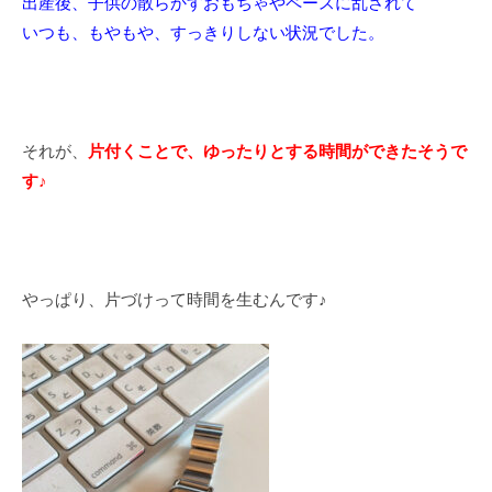
出産後、子供の散らかすおもちゃやペースに乱されて
よ
いつも、もやもや、すっきりしない状況でした。
く
、
普
通
の
それが、
片付くことで、ゆったりとする時間ができたそうで
家
す♪
の
オ
ン
ラ
やっぱり、片づけって時間を生むんです♪
イ
ン
で
出
来
る
片