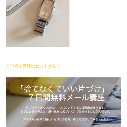
付
け
の
体
験
・
コ
ツ
や
＊思考の整理のヒントが届く
様
子
を
お
伝
え
し
ま
す