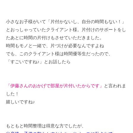
な
家
も
小さなお子様がいて「片付かないし、自分の時間もない！」
素
とおっしゃっていたクライアント様。片付けのサポートをし
敵
たあとに時間の片付けもさせていただきました。
で
時間もモノと一緒で、片づけが必要なんですよね
す
でも、このクライアント様は時間優等生だったので、
が
、
「すごいですね♪」とお話したら
日
常
を
「伊藤さんのおかげで部屋が片付いたからです」
と言われま
少
した！
し
嬉しいですね♪
で
も
心
もともと時間整理は得意な方でしたが、
地