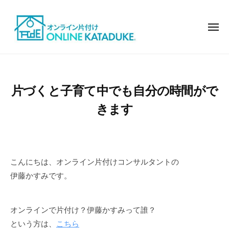
オ
コ
ン
ン
ラ
メ
テ
ニ
イ
ュ
ン
ン
ー
オ
モ
で
ツ
ン
デ
片
へ
ル
ラ
付
片づくと子育て中でも自分の時間がで
ス
ハ
イ
け
キ
ウ
きます
ン
ッ
ス
で
の
プ
片
よ
付
う
こんにちは、オンライン片付けコンサルタントの
け
な
伊藤かすみです。
お
し
ゃ
オンラインで片付け？伊藤かすみって誰？
れ
という方は、
こちら