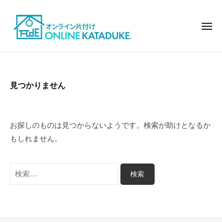
オ
コ
ン
ン
ラ
メ
テ
ニ
イ
ュ
ン
ン
ー
オ
モ
で
ツ
ン
デ
片
へ
ル
ラ
付
見つかりません
ス
ハ
イ
け
キ
ウ
ン
ッ
ス
で
お探しのものは見つからないようです。検索が助けとなるか
の
プ
片
もしれません。
よ
付
う
け
な
検
お
索:
し
ゃ
れ