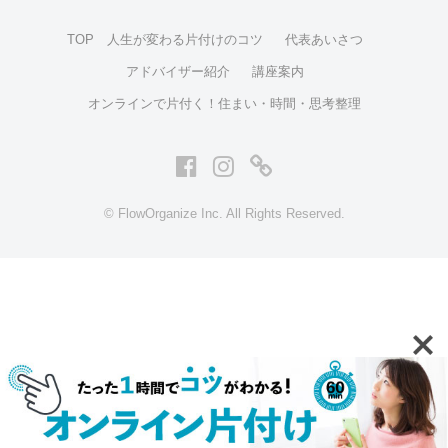
な
家
TOP 人生が変わる片付けのコツ
代表あいさつ
も
アドバイザー紹介
講座案内
素
オンラインで片付く！住まい・時間・思考整理
敵
で
す
Facebook
イ
ア
が
ン
メ
、
© FlowOrganize Inc. All Rights Reserved.
ス
ブ
日
常
タ
ロ
を
グ
少
ラ
し
ム
で
も
心
地