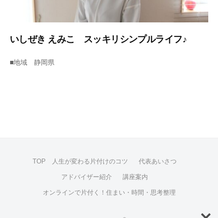
付
け
の
いしぜき えみこ スッキリシンプルライフ♪
体
験
2
b
■地域 静岡県
・
0
y
コ
2
s
ツ
1
u
や
年
p
様
1
p
子
2
o
を
月
r
お
2
t
TOP 人生が変わる片付けのコツ
代表あいさつ
2
伝
日
え
アドバイザー紹介
講座案内
し
オンラインで片付く！住まい・時間・思考整理
ま
す