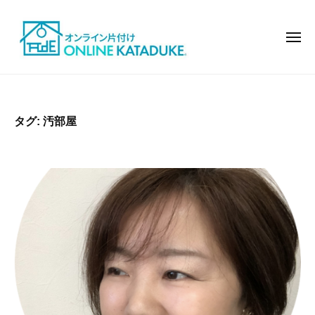
オ
コ
ン
ン
ラ
メ
テ
ニ
イ
ュ
ン
ン
ー
オ
モ
で
ツ
ン
デ
片
へ
ル
ラ
付
タグ:
汚部屋
ス
ハ
イ
け
キ
ウ
ン
ッ
ス
で
の
プ
片
よ
付
う
け
な
お
し
ゃ
れ