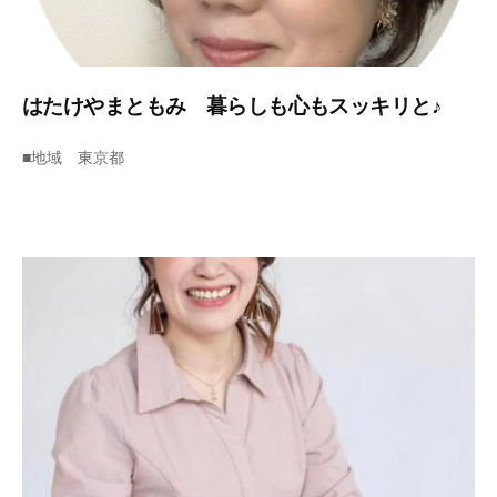
な
家
も
素
はたけやまともみ 暮らしも心もスッキリと♪
敵
で
2
b
■地域 東京都
す
0
y
2
s
が
3
u
、
年
p
日
7
p
常
月
o
を
2
r
少
3
t
し
日
で
も
心
地