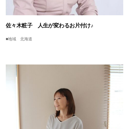
よ
く
、
普
佐々木粧子 人生が変わるお片付け♪
通
2
b
の
■地域 北海道
0
y
家
2
s
の
3
u
オ
年
p
ン
7
p
ラ
月
o
イ
1
r
ン
5
t
で
日
出
来
る
片