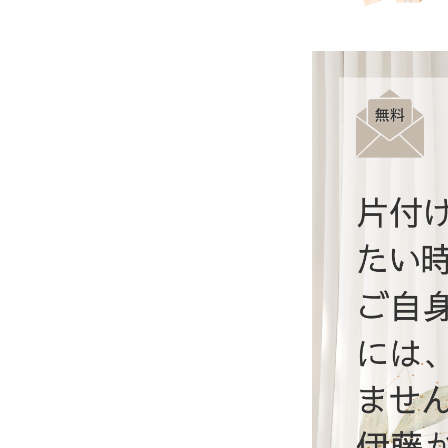
し
で
も
心
地
よ
く
、
普
通
の
家
の
オ
ン
ラ