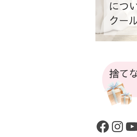
や
様
子
を
お
伝
え
し
ま
す
。
Faceb
Ins
Y