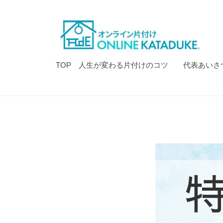
ラ
コ
イ
ン
ン
テ
で
ン
片
オ
モ
TOP 人生が変わる片付けのコツ
代表あいさ
ツ
付
デ
ン
へ
け
ル
ラ
ス
ハ
イ
キ
ウ
ン
ッ
ス
特
プ
で
の
片
典
よ
付
う
ペ
け
な
お
ー
し