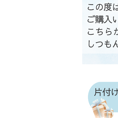
ジ
ゃ
れ
2024
by
な
年
support
家
11
も
月
素
7
敵
日
で
す
が
、
日
常
を
少