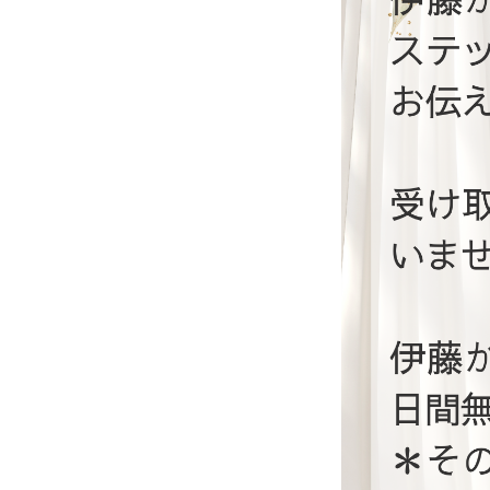
イ
ン
で
出
来
る
片
付
け
の
体
験
・
コ
ツ